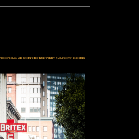
do consequat. Duis aute irure dolor in reprehenderit in voluptate velit esse cillum
.