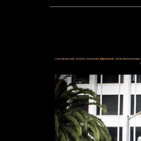
Lorem ipsum dolor sit amet, consectetur adipisicing elit, sed do eiusmod tempor in