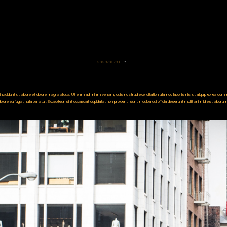
2023/03/31
DESIGNING WITH LUKE
cididunt ut labore et dolore magna aliqua. Ut enim ad minim veniam, quis nostrud exercitation ullamco laboris nisi ut aliquip ex ea commo
dolore eu fugiat nulla pariatur. Excepteur sint occaecat cupidatat non proident, sunt in culpa qui officia deserunt mollit anim id est laborum